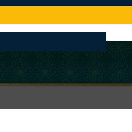
بانک محتوای مراکز تبلیغ مجازی حوزه های علمیه